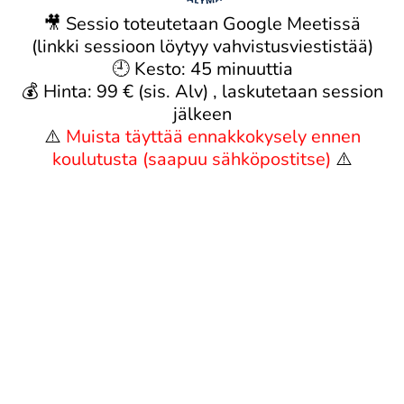
🎥 Sessio toteutetaan Google Meetissä
(linkki sessioon löytyy vahvistusviestistää)
🕘 Kesto: 45 minuuttia
💰 Hinta: 99 € (sis. Alv) , laskutetaan session
jälkeen
⚠️
Muista täyttää ennakkokysely ennen
koulutusta (saapuu sähköpostitse)
⚠️